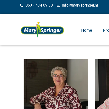
053 - 434 09 30
info@maryspringer.nl
Home
Pr